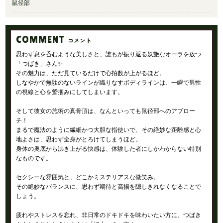
鼠径部
COMMENT
コメント
思わず息を呑むような美しさと、誰もが振り返る妖艶なオーラを放つ
「つばき」さん✨
その魅力は、ただ見ているだけで心拍数が上がるほど。
しなやかで無駄のないラインが織りなすボディラインは、一瞬で男性
の視線と心を鷲掴みにしてしまいます。
そして彼女の施術の真骨頂は、なんといっても鼠径部へのアプロー
チ！
まるで魔法のように繊細かつ大胆な指使いで、その絶妙な距離感と心
地よさは、思わず全身がとろけてしまうほど。
身体の奥底から沸き上がる快感は、体験した者にしかわからない特別
なものです。
セクシーな雰囲気と、どこかミステリアスな微笑み。
その絶妙なバランスに、思わず期待と高揚を隠しきれなくなることで
しょう。
疲れやストレスを忘れ、非日常のドキドキを味わいたい方に、つばき