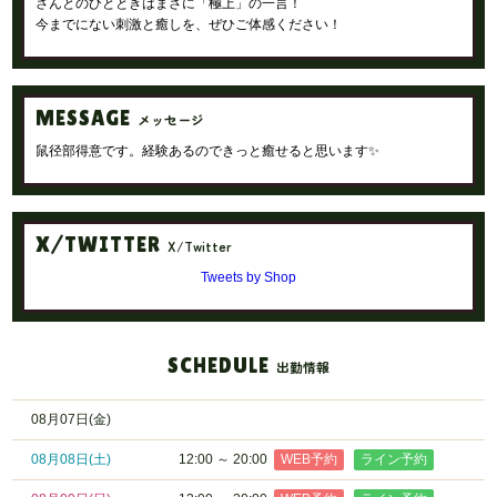
さんとのひとときはまさに「極上」の一言！
今までにない刺激と癒しを、ぜひご体感ください！
MESSAGE
メッセージ
鼠径部得意です。経験あるのできっと癒せると思います✨
X/TWITTER
X/Twitter
Tweets by Shop
SCHEDULE
出勤情報
08月07日(金)
08月08日
(土)
12:00 ～ 20:00
WEB予約
ライン予約