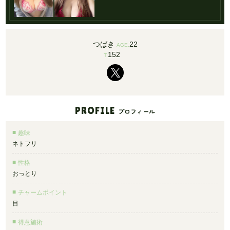
つばき
22
AGE.
152
T:
PROFILE
プロフィール
趣味
ネトフリ
性格
おっとり
チャームポイント
目
得意施術