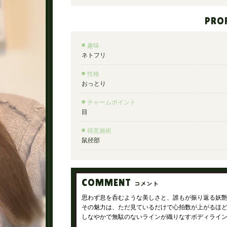
PRO
趣味
ネトフリ
性格
おっとり
チャームポイント
目
得意施術
鼠径部
COMMENT
コメント
思わず息を呑むような美しさと、誰もが振り返る妖艶
その魅力は、ただ見ているだけで心拍数が上がるほ
しなやかで無駄のないラインが織りなすボディライ