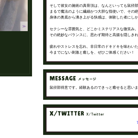
そして彼女の施術の真骨頂は、なんといっても鼠径
まるで魔法のように繊細かつ大胆な指使いで、その
身体の奥底から沸き上がる快感は、体験した者にし
≫
セクシーな雰囲気と、どこかミステリアスな微笑み
その絶妙なバランスに、思わず期待と高揚を隠しき
疲れやストレスを忘れ、非日常のドキドキを味わい
今までにない刺激と癒しを、ぜひご体感ください！
MESSAGE
メッセージ
鼠径部得意です。経験あるのできっと癒せると思いま
X/TWITTER
X/Twitter